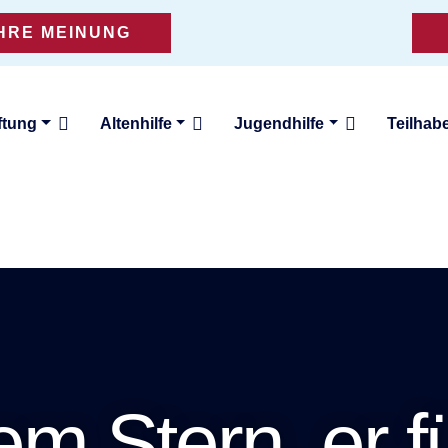
IHRE MEINUNG
ftung
Altenhilfe
Jugendhilfe
Teilhab
em Stern, er f