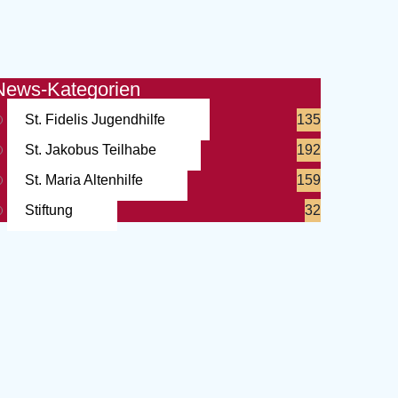
News-Kategorien
St. Fidelis Jugendhilfe
135
St. Jakobus Teilhabe
192
St. Maria Altenhilfe
159
Stiftung
32