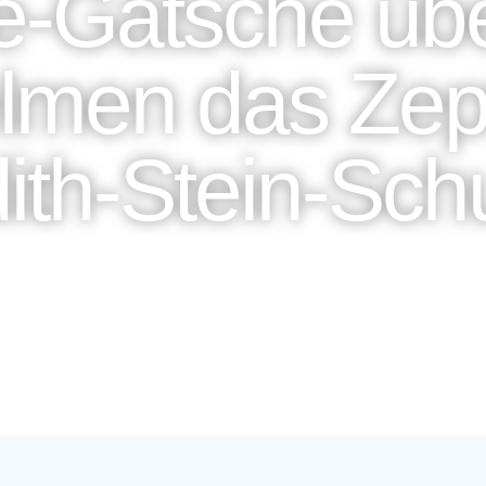
he-Gätsche ü
lmen das Zept
ith-Stein-Sch
ZURÜCK ZUR ÜBERSICHT