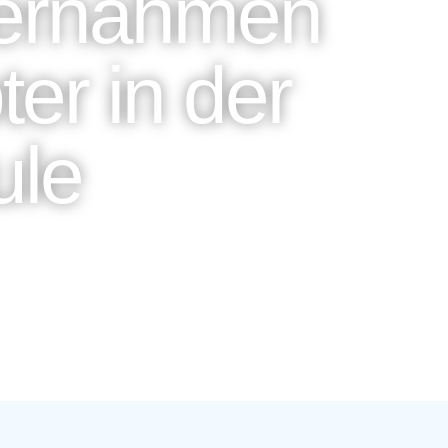
bernahmen
er in der
ule