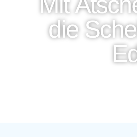
Mit Ätsc
die Sche
Ed