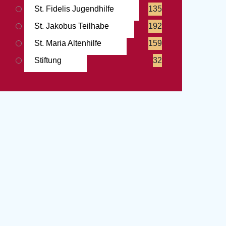
St. Fidelis Jugendhilfe
135
St. Jakobus Teilhabe
192
St. Maria Altenhilfe
159
Stiftung
32