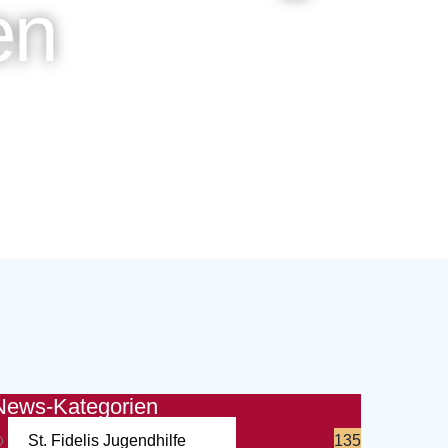
en
News-Kategorien
St. Fidelis Jugendhilfe
135