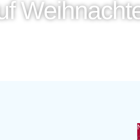
uf Weihnacht
ZURÜCK ZUR ÜBERSICHT