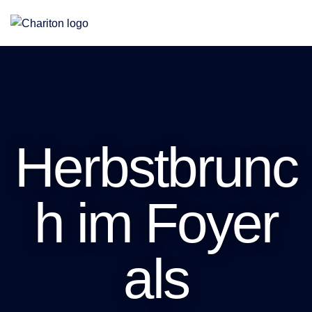
Eine Stiftung für Altenhilfe, Jugendhilfe und Teilhabe
Herbstbrunc
h im Foyer
als