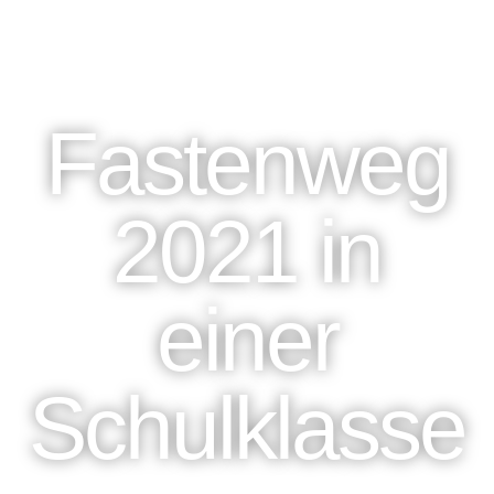
Fastenweg
2021 in
einer
Schulklasse