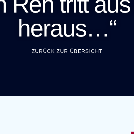
n Reh tritt au
heraus…“
ZURÜCK ZUR ÜBERSICHT