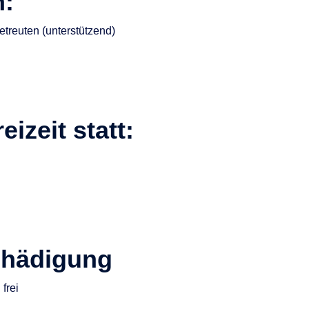
n:
etreuten (unterstützend)
eizeit statt:
hädigung
frei